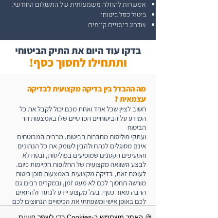
אפשרות להוזלה משמעותית של התשלום החודשי.
ביטול כפל ביטוחי.
שדרוג כיסויים קיימים.
בדקו עוד היום את התיק הביטוחי
!ותתחילו לחסוך
כסף
מה ההבדל בין בדיקה מקצועית לבדיקה
עצמאית ?
חשוב לציין שכל אחד ואחת מכם יכול לקבל את כל
המידע על הביטוחיים הפרטיים שלו באמצעות הר
הביטוח
​ועתקי פוליסות מחברות הביטוח. מרבית המבוטחים
אינם מסוגלים לנתח ולהבין לעומק את כל הנתונים
והסעיפים הקטנים שמופיעים בפוליסות, ובטח לא
לבצע השוואה מקצועית של החלופות הקיימות כיום.
לעומת זאת, בדיקה מקצועית באמצעות סוכן ביטוח
מורשה תחסוך לכם לא מעט זמן, ובמקרים רבים גם
הרבה מאוד כסף. בעל מקצוע יידע לנתח ולהתאים
לכם באופן אישי ומשפחתי את הכיסויים הנחוצים לכם
ביותר, תוך התחשבות בתקציב המשפחתי.
🍪 האתר משתמש ב-Cookies כדי לשפר חוויית