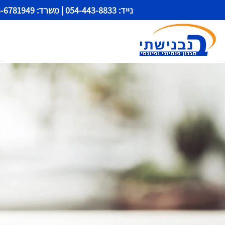
נייד: 054-443-8833 |
משרד: 03-6781949 |